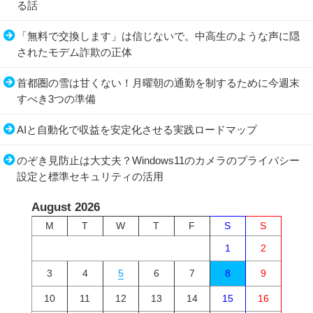
る話
「無料で交換します」は信じないで。中高生のような声に隠
されたモデム詐欺の正体
首都圏の雪は甘くない！月曜朝の通勤を制するために今週末
すべき3つの準備
AIと自動化で収益を安定化させる実践ロードマップ
のぞき見防止は大丈夫？Windows11のカメラのプライバシー
設定と標準セキュリティの活用
August 2026
M
T
W
T
F
S
S
1
2
3
4
5
6
7
8
9
10
11
12
13
14
15
16