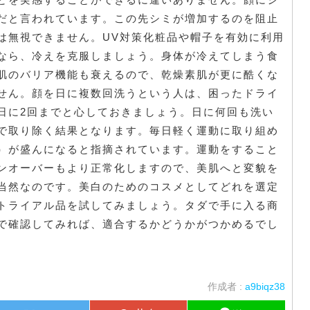
だと言われています。この先シミが増加するのを阻止
は無視できません。UV対策化粧品や帽子を有効に利用
なら、冷えを克服しましょう。身体が冷えてしまう食
肌のバリア機能も衰えるので、乾燥素肌が更に酷くな
せん。顔を日に複数回洗うという人は、困ったドライ
日に2回までと心しておきましょう。日に何回も洗い
で取り除く結果となります。毎日軽く運動に取り組め
）が盛んになると指摘されています。運動をすること
ンオーバーもより正常化しますので、美肌へと変貌を
当然なのです。美白のためのコスメとしてどれを選定
トライアル品を試してみましょう。タダで手に入る商
で確認してみれば、適合するかどうかがつかめるでし
作成者 :
a9biqz38