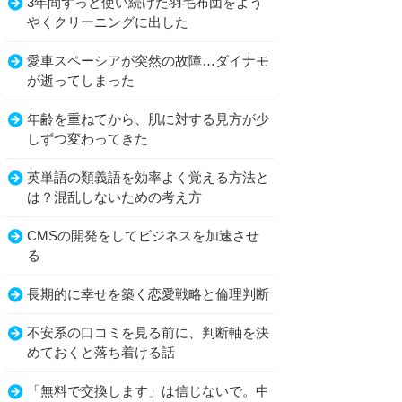
3年間ずっと使い続けた羽毛布団をよう
やくクリーニングに出した
愛車スペーシアが突然の故障…ダイナモ
が逝ってしまった
年齢を重ねてから、肌に対する見方が少
しずつ変わってきた
英単語の類義語を効率よく覚える方法と
は？混乱しないための考え方
CMSの開発をしてビジネスを加速させ
る
長期的に幸せを築く恋愛戦略と倫理判断
不安系の口コミを見る前に、判断軸を決
めておくと落ち着ける話
「無料で交換します」は信じないで。中