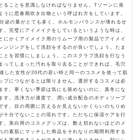
とることを意識しなければなりません。Tゾーンに発
ように思春期吹き出物という呼ばれ方をしています。
の分泌の量がとても多く、ホルモンバランスが壊れるせ
す。完璧にアイメイクをしているというような時は、
とにかくアイメイク用のリムーブ用の製品でアイメイ
レンジングをして洗顔をするのが良いでしょう。たま
ことを習慣にしましょう。このスクラブ洗顔を行なう
まってしまった汚れを取り去ることができれば、毛穴
到達した女性が20代の若い時と同一のコスメを使って肌
ップにつながるとは限りません。選択するコスメは必
ます。寒くない季節は気にも留めないのに、真冬にな
ます。洗浄力が適度で、潤い成分配合のボディソープ
です。目の周囲に言えるか見えないかくらいのちりめ
が十分でないことの現れです。ただちに保湿ケアを行
す。美白用のコスメグッズは、数え切れないほどのメ
れの素肌にマッチした商品をそれなりの期間利用する
どを実感することができるに違いありません。顔にシ