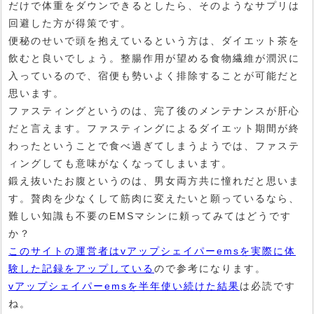
だけで体重をダウンできるとしたら、そのようなサプリは
回避した方が得策です。
便秘のせいで頭を抱えているという方は、ダイエット茶を
飲むと良いでしょう。整腸作用が望める食物繊維が潤沢に
入っているので、宿便も勢いよく排除することが可能だと
思います。
ファスティングというのは、完了後のメンテナンスが肝心
だと言えます。ファスティングによるダイエット期間が終
わったということで食べ過ぎてしまうようでは、ファステ
ィングしても意味がなくなってしまいます。
鍛え抜いたお腹というのは、男女両方共に憧れだと思いま
す。贅肉を少なくして筋肉に変えたいと願っているなら、
難しい知識も不要のEMSマシンに頼ってみてはどうです
か？
このサイトの運営者はvアップシェイパーemsを実際に体
験した記録をアップしている
ので参考になります。
vアップシェイパーemsを半年使い続けた結果
は必読です
ね。