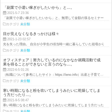
「副業で小遣い稼ぎがしたいから」と…。
2021-5-7 23:36
「副業で小遣い稼ぎがしたいから」と、無理して金額の張るセミナーに参加す
カテゴリ
未分類
目が見えなくなるきっかけは様々
2021-1-23 02:57
光を失った理由。 自分が小学生の頃当時一緒に暮らしていた祖母から聞いた
カテゴリ
未分類
オフィスチェア｜努力しているのになかなか就職活動で成
果を得ることができないと言うのなら…。
2022-6-5 01:26
（転職について参考にしたサイト：https://ieno.info）出産と子育て...
カテゴリ
未分類
寒い時期になると粉を吹いてしまうみたいに乾燥してしま
う方だったり…。
2021-9-5 08:47
寒い時期になると粉を吹いてしまうみたいに乾燥してしまう方だったり、四季
カテゴリ
未分類