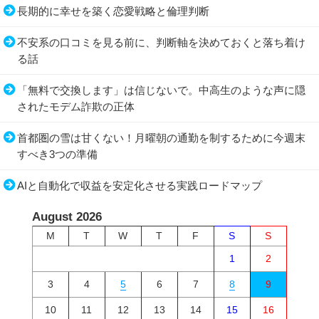
長期的に幸せを築く恋愛戦略と倫理判断
不安系の口コミを見る前に、判断軸を決めておくと落ち着け
る話
「無料で交換します」は信じないで。中高生のような声に隠
されたモデム詐欺の正体
首都圏の雪は甘くない！月曜朝の通勤を制するために今週末
すべき3つの準備
AIと自動化で収益を安定化させる実践ロードマップ
August 2026
M
T
W
T
F
S
S
1
2
3
4
5
6
7
8
9
10
11
12
13
14
15
16