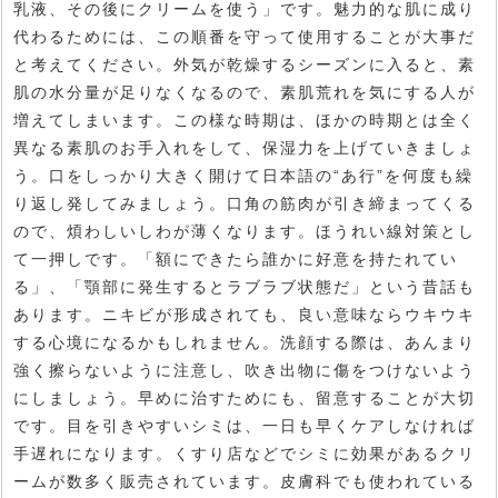
乳液、その後にクリームを使う」です。魅力的な肌に成り
代わるためには、この順番を守って使用することが大事だ
と考えてください。外気が乾燥するシーズンに入ると、素
肌の水分量が足りなくなるので、素肌荒れを気にする人が
増えてしまいます。この様な時期は、ほかの時期とは全く
異なる素肌のお手入れをして、保湿力を上げていきましょ
う。口をしっかり大きく開けて日本語の“あ行”を何度も繰
り返し発してみましょう。口角の筋肉が引き締まってくる
ので、煩わしいしわが薄くなります。ほうれい線対策とし
て一押しです。「額にできたら誰かに好意を持たれてい
る」、「顎部に発生するとラブラブ状態だ」という昔話も
あります。ニキビが形成されても、良い意味ならウキウキ
する心境になるかもしれません。洗顔する際は、あんまり
強く擦らないように注意し、吹き出物に傷をつけないよう
にしましょう。早めに治すためにも、留意することが大切
です。目を引きやすいシミは、一日も早くケアしなければ
手遅れになります。くすり店などでシミに効果があるクリ
ームが数多く販売されています。皮膚科でも使われている