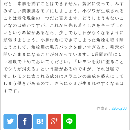
だと、素肌を潤すことはできません。贅沢に使って、みず
みずしい美素肌をモノにしましょう。小ジワが生成される
ことは老化現象の一つだと言えます。どうしようもないこ
となのは確かですが、これから先も若々しさをキープした
いという希望があるなら、少しでもしわがなくなるように
頑張りましょう。小鼻付近にできてしまった角栓を取り除
こうとして、角栓用の毛穴パックを使いすぎると、毛穴が
開いたままになることが分かっています。1週間の間に１
回程度で止めておいてください。「レモンを顔に塗ること
でシミが消える」という話があるのですが、それは嘘で
す。レモンに含まれる成分はメラニンの生成を盛んにして
しまう働きがあるので、さらにシミが生まれやすくなるは
ずです。
作成者 :
a9biqz38