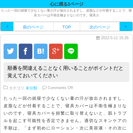
心に残る1ページ
たった一回の就寝で少なくない量の汗が放出されますし、皮脂などが付着することで、寝
具カバーは不衛生極まりないのです。寝具カ
前のページ
TOP
次のページ
2022-5-11 15:26
順番を間違えることなく用いることがポイントだと
覚えておいてください
on 順番を間違えることなく用い
カテゴリ
未分類
Comments Off
たった一回の就寝で少なくない量の汗が放出されますし、
皮脂などが付着することで、寝具カバーは不衛生極まりな
いのです。寝具カバーを頻繁に取り替えないと、肌トラブ
ルを起こす可能性を否定できません。適切なスキンケアの
手順は、「まず初めにローション・次に美容液・その次に