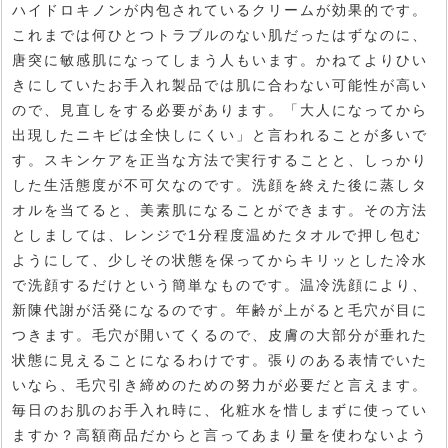
ハイドロキノンが内包されているクリームが効果的です。
これまでは何ひとつトラブルのない肌だったはずなのに、
唐突に敏感肌になってしまう人もいます。かねてよりひい
きにしていたお手入れ製品では肌に合わない可能性が高い
ので、見直しをする必要があります。「大人になってから
出現したニキビは全快しにくい」と言われることが多いで
す。スキンケアを正当な方法で実行することと、しっかり
した生活態度が不可欠なのです。洗顔を終えた後に蒸しタ
オルを当てると、美素肌になることができます。その方法
としましては、レンジで1分程度温めたタオルで押し包む
ようにして、少しその状態を保ってからキリッとした冷水
で洗顔するだけという簡単なものです。温冷洗顔により、
新陳代謝が活発になるのです。年齢が上がると毛穴が目に
つきます。毛穴が開いてくるので、皮膚の大部分が垂れた
状態に見えることになるわけです。張りのある表情でいた
いなら、毛穴引き締めのための努力が必要だと言えます。
毎日のお肌のお手入れ時に、化粧水を惜しまずに使ってい
ますか？高額商品だからと言ってあまり量を使わないよう