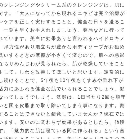
のクレンジングやクリーム系のクレンジングは、肌に
です。「大人になってから現れるニキビは完全治癒が
ンケアを正しく実行することと、健全な日々を送るこ
、一刻も早くお手入れしましょう。薬局などに行って
れています。美白に効果ありと言われるハイドロキノ
。弾力性があり泡立ちが豊かなボディソープがお勧め
洗いするときの摩擦が小さくて済むので、肌への悪影
なちりめんじわが見られたら、肌が乾燥していること
トして、しわを改善してほしいと思います。定常的に
し続けることで、5年後も10年後もくすみや垂れ下が
活力にあふれる健全な肌でいられることでしょう。顔
なってしまうでしょう。洗顔は、1日当たり2回を順守
いと困る皮脂まで取り除いてしまう事になります。割
することはできないと錯覚していませんか？現在では
います。安いのに関わらず効果があるとしたら、値段
す。「魅力的な肌は寝ている間に作られる」という言
と睡眠をとることによって、美肌をゲットできるので