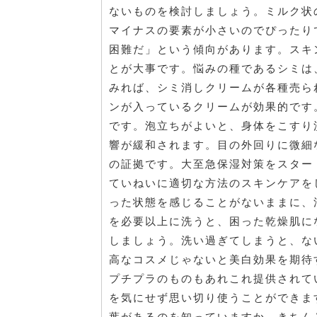
ないものを検討しましょう。ミルク状
マイナスの要素が小さいのでぴったり
困難だ」という傾向があります。スキ
とが大事です。悩みの種であるシミは
みれば、シミ消しクリームが各種売ら
ンが入っているクリームが効果的です
です。泡立ちがよいと、身体をこすり
響が緩和されます。目の外回りに微細
の証拠です。大至急保湿対策をスター
ていねいに適切な方法のスキンケアを
った状態を感じることがないままに、
を必要以上に洗うと、困った乾燥肌に
しましょう。洗い過ぎてしまうと、な
高なコスメじゃないと美白効果を期待
プチプラのものもあれこれ提供されて
を気にせず思い切り使うことができま
葉があるのを知っていますか。きちん