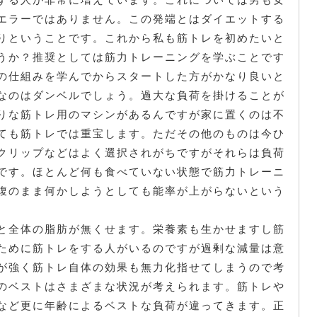
エラーではありません。この発端とはダイエットする
りということです。これから私も筋トレを初めたいと
うか？推奨としては筋力トレーニングを学ぶことです
の仕組みを学んでからスタートした方がかなり良いと
なのはダンベルでしょう。過大な負荷を掛けることが
りな筋トレ用のマシンがあるんですが家に置くのは不
ても筋トレでは重宝します。ただその他のものは今ひ
クリップなどはよく選択されがちですがそれらは負荷
です。ほとんど何も食べていない状態で筋力トレーニ
腹のまま何かしようとしても能率が上がらないという
と全体の脂肪が無くせます。栄養素も生かせますし筋
ために筋トレをする人がいるのですが過剰な減量は意
が強く筋トレ自体の効果も無力化指せてしまうので考
のベストはさまざまな状況が考えられます。筋トレや
など更に年齢によるベストな負荷が違ってきます。正