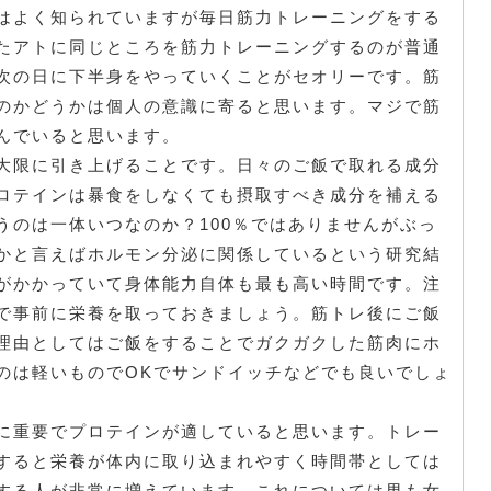
はよく知られていますが毎日筋力トレーニングをする
たアトに同じところを筋力トレーニングするのが普通
次の日に下半身をやっていくことがセオリーです。筋
のかどうかは個人の意識に寄ると思います。マジで筋
んでいると思います。
大限に引き上げることです。日々のご飯で取れる成分
ロテインは暴食をしなくても摂取すべき成分を補える
うのは一体いつなのか？100％ではありませんがぶっ
かと言えばホルモン分泌に関係しているという研究結
がかかっていて身体能力自体も最も高い時間です。注
で事前に栄養を取っておきましょう。筋トレ後にご飯
理由としてはご飯をすることでガクガクした筋肉にホ
のは軽いものでOKでサンドイッチなどでも良いでしょ
に重要でプロテインが適していると思います。トレー
すると栄養が体内に取り込まれやすく時間帯としては
する人が非常に増えています。これについては男も女