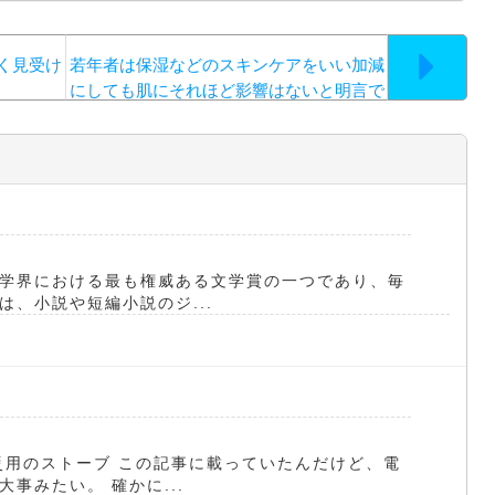
く見受け
若年者は保湿などのスキンケアをいい加減
にしても肌にそれほど影響はないと明言で
きますが…。
学界における最も権威ある文学賞の一つであり、毎
、小説や短編小説のジ...
災用のストーブ この記事に載っていたんだけど、電
事みたい。 確かに...