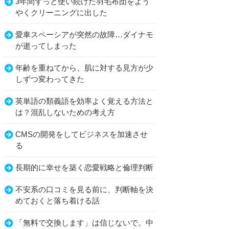
3年間ずっと使い続けた羽毛布団をよう
やくクリーニングに出した
愛車スペーシアが突然の故障…ダイナモ
が逝ってしまった
年齢を重ねてから、肌に対する見方が少
しずつ変わってきた
英単語の類義語を効率よく覚える方法と
は？混乱しないための考え方
CMSの開発をしてビジネスを加速させ
る
長期的に幸せを築く恋愛戦略と倫理判断
不安系の口コミを見る前に、判断軸を決
めておくと落ち着ける話
「無料で交換します」は信じないで。中