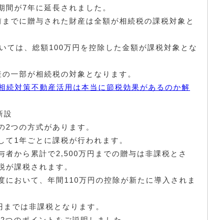
期間が7年に延長されました。
前までに贈与された財産は全額が相続税の課税対象と
いては、総額100万円を控除した金額が課税対象とな
産の一部が相続税の対象となります。
税 相続対策不動産活用は本当に節税効果があるのか解
新設
の2つの方式があります。
して1年ごとに課税が行われます。
者から累計で2,500万円までの贈与は非課税とさ
税が課税されます。
度において、年間110万円の控除が新たに導入されま
円までは非課税となります。
の2つのポイントをご説明しました。