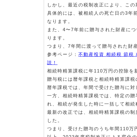
しかし、最近の税制改正により、この
具体的には、被相続人の死亡日の3年
なります。
また、4〜7年前に贈与された財産につ
ります。
つまり、7年間に渡って贈与された財
参考ページ：
不動産投資 相続税 節
説！
相続時精算課税に年110万円の控除を
贈与税には暦年課税と相続時精算課税
暦年課税では、年間で受けた贈与に対
一方、相続時精算課税では、特定の贈与
れ、相続が発生した時に一括して相続
最新の改正では、相続時精算課税の制
した。
つまり、受けた贈与のうち年間110万
以上、2023年度税制改正による変化