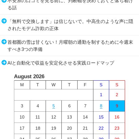
不安系の口コミを見る前に、判断軸を決めておくと落ち着け
る話
「無料で交換します」は信じないで。中高生のような声に隠
されたモデム詐欺の正体
首都圏の雪は甘くない！月曜朝の通勤を制するために今週末
すべき3つの準備
AIと自動化で収益を安定化させる実践ロードマップ
August 2026
M
T
W
T
F
S
S
1
2
3
4
5
6
7
8
9
10
11
12
13
14
15
16
17
18
19
20
21
22
23