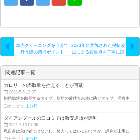
車内クリーニングを自分で
2023年に実施された税制改
行う際の清掃ポイント
正による変更点を丁寧に説
明
関連記事一覧
カロリーの摂取量を控えることが可能
2021-5-5 12:07
脂肪燃焼を助長するタイプ、脂肪の蓄積を未然に防ぐタイプ、満腹中枢を刺激
カテゴリ
未分類
ダイアンプールの口コミでは激安通販が評判
2021-7-13 07:06
私自身は怠け者ではないし、努力してはいるのですが、評判が上手に回せなく
カテゴリ
未分類