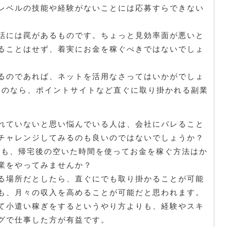
レベルの技能や経験がないことには応募すらできない
話には罠があるものです。ちょっと見効率面が悪いと
ることはせず、着実にお金を稼ぐべきではないでしょ
るのであれば、ネットを活用なさってはいかがでしょ
るのなら、ポイントサイトなど直ぐに取り掛かれる副業
れていないと思い悩んでいる人は、会社にバレること
チャレンジしてみるのも良いのではないでしょうか？
でも、帰宅後の空いた時間を使ってお金を稼ぐ方法はか
業をやってみませんか？
る場所だとしたら、直ぐにでも取り掛かることが可能
も、月々の収入を高めることが可能だと思われます。
て小遣い稼ぎをするというやり方よりも、経験やスキ
グで仕事した方が有益です。